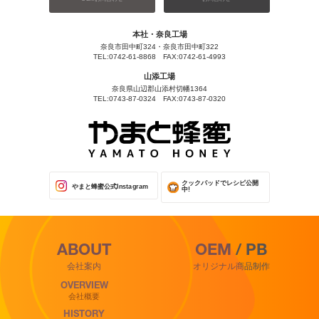
本社・奈良工場
奈良市田中町324・奈良市田中町322
TEL:0742-61-8868 FAX:0742-61-4993
山添工場
奈良県山辺郡山添村切幡1364
TEL:0743-87-0324 FAX:0743-87-0320
クックパッドでレシピ公開
やまと蜂蜜公式Instagram
中!
ABOUT
OEM / PB
会社案内
オリジナル商品制作
OVERVIEW
会社概要
HISTORY